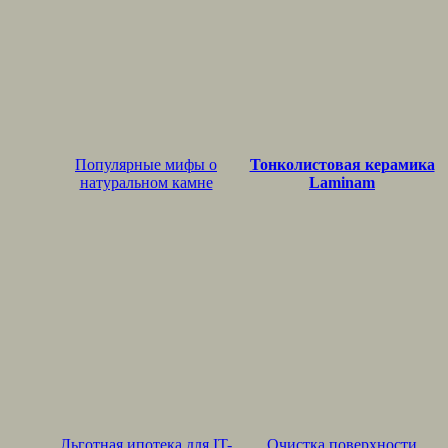
Популярные мифы о
Тонколистовая керамика
натуральном камне
Laminam
Льготная ипотека для IT-
Очистка поверхности