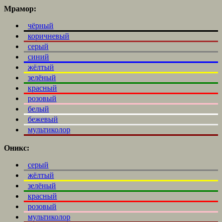
Мрамор:
чёрный
коричневый
серый
синий
жёлтый
зелёный
красный
розовый
белый
бежевый
мультиколор
Оникс:
серый
жёлтый
зелёный
красный
розовый
мультиколор