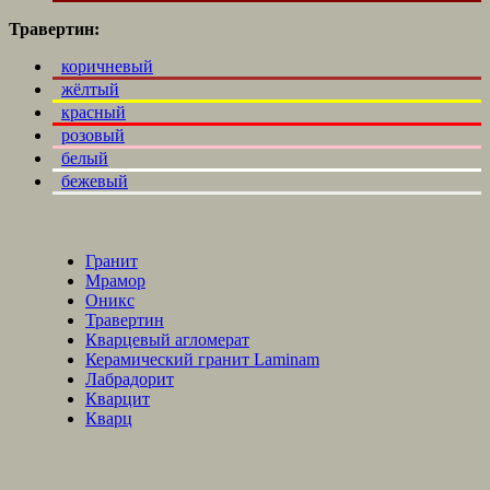
Травертин:
коричневый
жёлтый
красный
розовый
белый
бежевый
Гранит
Мрамор
Оникс
Травертин
Кварцевый агломерат
Керамический гранит Laminam
Лабрадорит
Кварцит
Кварц