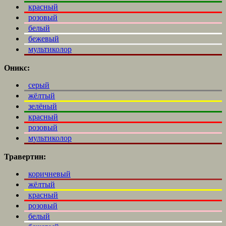
красный
розовый
белый
бежевый
мультиколор
Оникс:
серый
жёлтый
зелёный
красный
розовый
мультиколор
Травертин:
коричневый
жёлтый
красный
розовый
белый