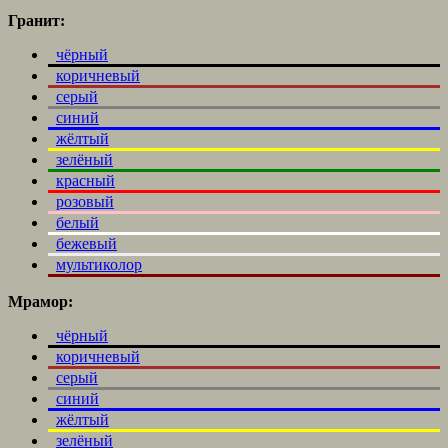
Гранит:
чёрный
коричневый
серый
синий
жёлтый
зелёный
красный
розовый
белый
бежевый
мультиколор
Мрамор:
чёрный
коричневый
серый
синий
жёлтый
зелёный