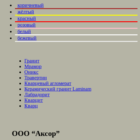
коричневый
жёлтый
красный
розовый
белый
бежевый
Гранит
Мрамор
Оникс
Травертин
Кварцевый агломерат
Керамический гранит Laminam
Лабрадорит
Кварцит
Кварц
ООО “Аксор”