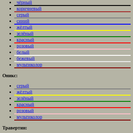
чёрный
коричневый
серый
синий
жёлтый
зелёный
красный
розовый
белый
бежевый
мультиколор
Оникс:
серый
жёлтый
зелёный
красный
розовый
мультиколор
Травертин: