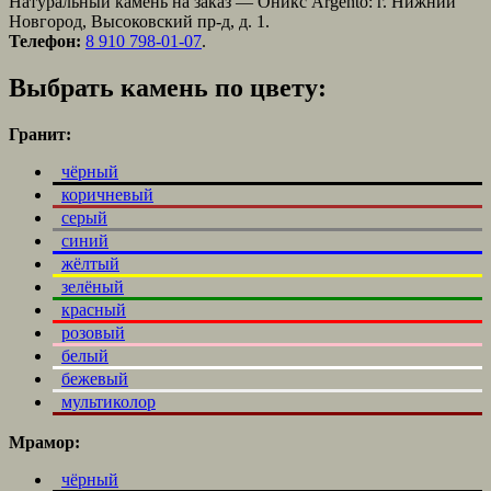
Натуральный камень на заказ — Оникс Argento: г. Нижний
Новгород, Высоковский пр-д, д. 1.
Телефон:
8 910 798-01-07
.
Выбрать камень по цвету:
Гранит:
чёрный
коричневый
серый
синий
жёлтый
зелёный
красный
розовый
белый
бежевый
мультиколор
Мрамор:
чёрный