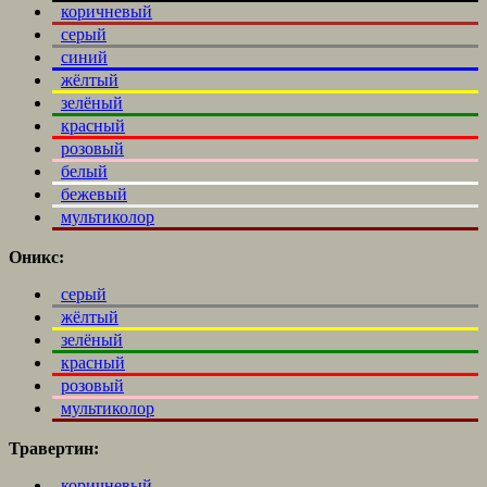
коричневый
серый
синий
жёлтый
зелёный
красный
розовый
белый
бежевый
мультиколор
Оникс:
серый
жёлтый
зелёный
красный
розовый
мультиколор
Травертин:
коричневый