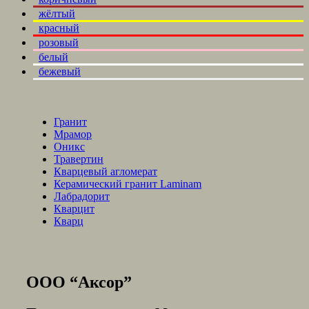
жёлтый
красный
розовый
белый
бежевый
Гранит
Мрамор
Оникс
Травертин
Кварцевый агломерат
Керамический гранит Laminam
Лабрадорит
Кварцит
Кварц
ООО “Аксор”