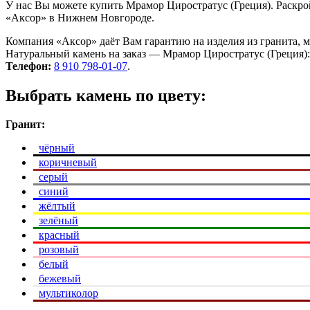
У нас Вы можете купить Мрамор Циростратус (Греция). Раскро
«Аксор» в Нижнем Новгороде.
Компания «Аксор» даёт Вам гарантию на изделия из гранита, 
Натуральный камень на заказ — Мрамор Циростратус (Греция): 
Телефон:
8 910 798-01-07
.
Выбрать камень по цвету:
Гранит:
чёрный
коричневый
серый
синий
жёлтый
зелёный
красный
розовый
белый
бежевый
мультиколор