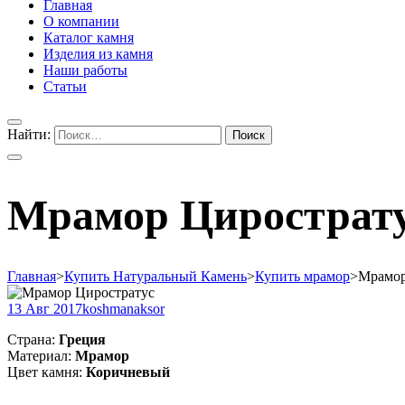
Главная
О компании
Каталог камня
Изделия из камня
Наши работы
Статьи
Найти:
Мрамор Цирострату
Главная
>
Купить Натуральный Камень
>
Купить мрамор
>
Мрамор
13 Авг 2017
koshmanaksor
Страна:
Греция
Материал:
Мрамор
Цвет камня:
Коричневый