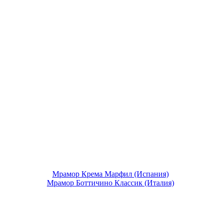
Мрамор Крема Марфил (Испания)
Мрамор Боттичино Классик (Италия)