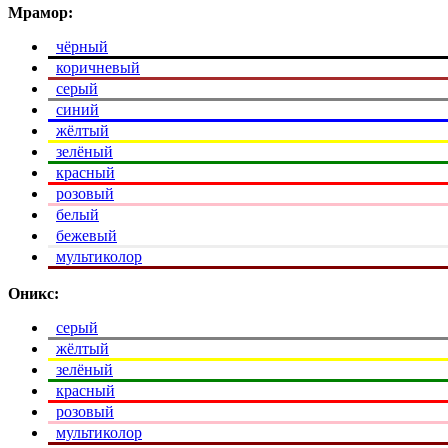
Мрамор:
чёрный
коричневый
серый
синий
жёлтый
зелёный
красный
розовый
белый
бежевый
мультиколор
Оникс:
серый
жёлтый
зелёный
красный
розовый
мультиколор