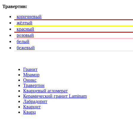
Травертин:
коричневый
жёлтый
красный
розовый
белый
бежевый
Гранит
Мрамор
Оникс
Травертин
Кварцевый агломерат
Керамический гранит Laminam
Лабрадорит
Кварцит
Кварц