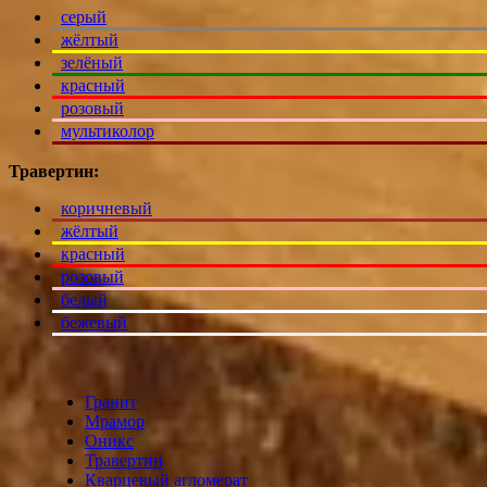
серый
жёлтый
зелёный
красный
розовый
мультиколор
Травертин:
коричневый
жёлтый
красный
розовый
белый
бежевый
Гранит
Мрамор
Оникс
Травертин
Кварцевый агломерат