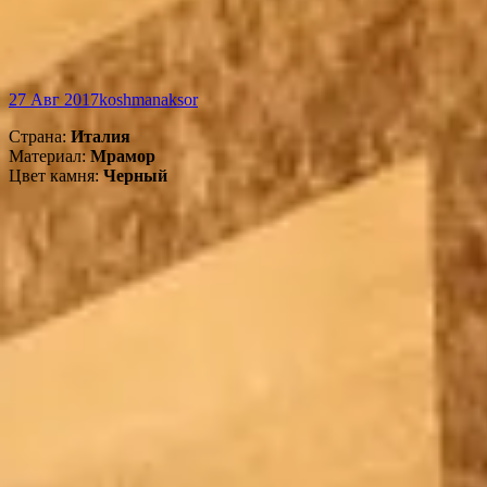
27 Авг 2017
koshmanaksor
Страна:
Италия
Материал:
Мрамор
Цвет камня:
Черный