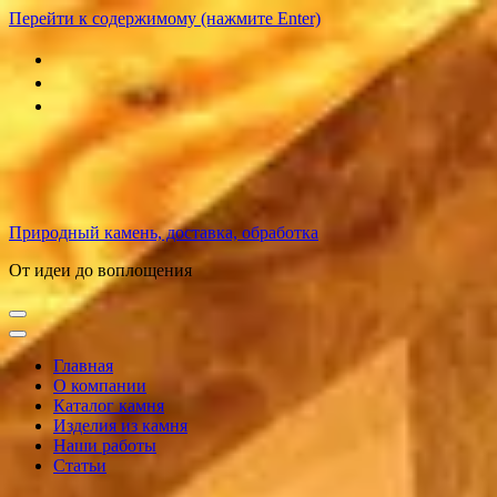
Перейти к содержимому (нажмите Enter)
Природный камень, доставка, обработка
От идеи до воплощения
Главная
О компании
Каталог камня
Изделия из камня
Наши работы
Статьи