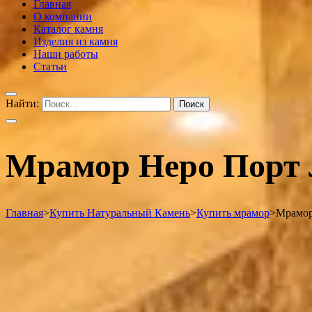
Главная
О компании
Каталог камня
Изделия из камня
Наши работы
Статьи
Найти:
Мрамор Неро Порт 
Главная
>
Купить Натуральный Камень
>
Купить мрамор
>
Мрамор