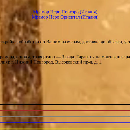
Мрамор Неро Порторо (Италия)
Мрамор Неро Ориентал (Италия)
скройка, обработка по Вашим размерам, доставка до объекта, у
мрамора, оникса, травертина — 3 года. Гарантия на монтажные 
ия): г. Нижний Новгород, Высоковский пр-д, д. 1.