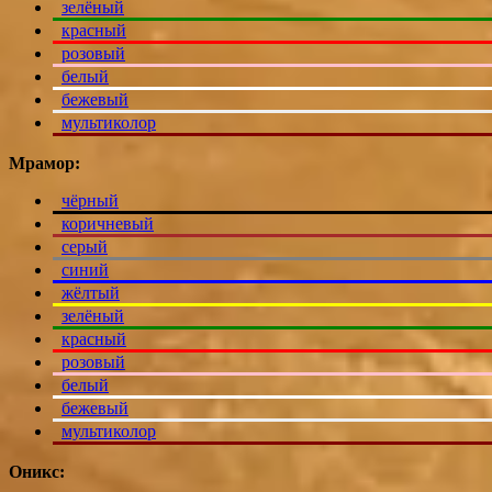
зелёный
красный
розовый
белый
бежевый
мультиколор
Мрамор:
чёрный
коричневый
серый
синий
жёлтый
зелёный
красный
розовый
белый
бежевый
мультиколор
Оникс: