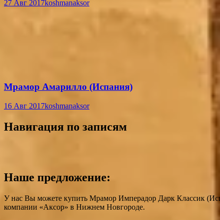
27 Авг 2017
koshmanaksor
Мрамор Амарилло (Испания)
16 Авг 2017
koshmanaksor
Навигация по записям
Наше предложение:
У нас Вы можете купить Мрамор Имперадор Дарк Классик (Испа
компании «Аксор» в Нижнем Новгороде.