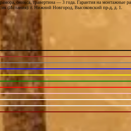
мрамора, оникса, травертина — 3 года. Гарантия на монтажные 
к (Испания): г. Нижний Новгород, Высоковский пр-д, д. 1.