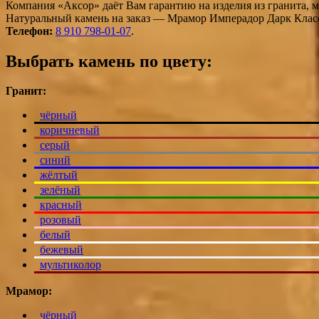
Компания «Аксор» даёт Вам гарантию на изделия из гранита, 
Натуральный камень на заказ — Мрамор Имперадор Дарк Класси
Телефон:
8 910 798-01-07
.
Выбрать камень по цвету:
Гранит:
чёрный
коричневый
серый
синий
жёлтый
зелёный
красный
розовый
белый
бежевый
мультиколор
Мрамор:
чёрный