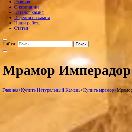
Главная
О компании
Каталог камня
Изделия из камня
Наши работы
Статьи
Найти:
Мрамор Имперадор 
Главная
>
Купить Натуральный Камень
>
Купить мрамор
>
Мрамор