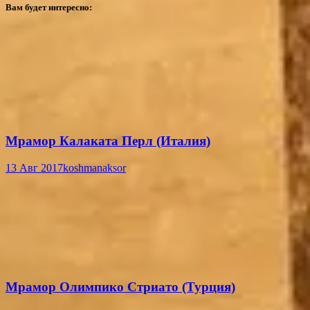
Вам будет интересно:
Мрамор Калаката Перл (Италия)
13 Авг 2017
koshmanaksor
Мрамор Олимпико Стриато (Турция)