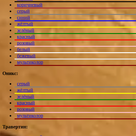
коричневый
серый
синий
жёлтый
зелёный
красный
розовый
белый
бежевый
мультиколор
Оникс:
серый
жёлтый
зелёный
красный
розовый
мультиколор
Травертин: