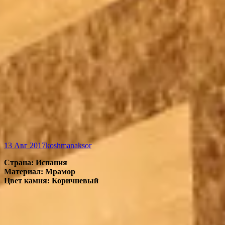
13 Авг 2017
koshmanaksor
Страна: Испания
Материал: Мрамор
Цвет камня: Коричневый