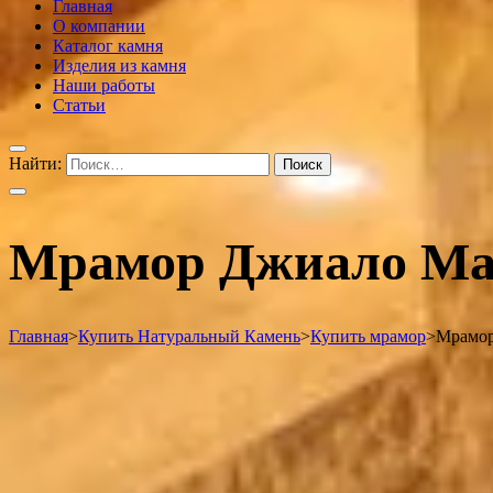
Главная
О компании
Каталог камня
Изделия из камня
Наши работы
Статьи
Найти:
Мрамор Джиало Мад
Главная
>
Купить Натуральный Камень
>
Купить мрамор
>
Мрамор