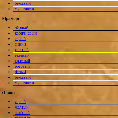
бежевый
мультиколор
Мрамор:
чёрный
коричневый
серый
синий
жёлтый
зелёный
красный
розовый
белый
бежевый
мультиколор
Оникс:
серый
жёлтый
зелёный