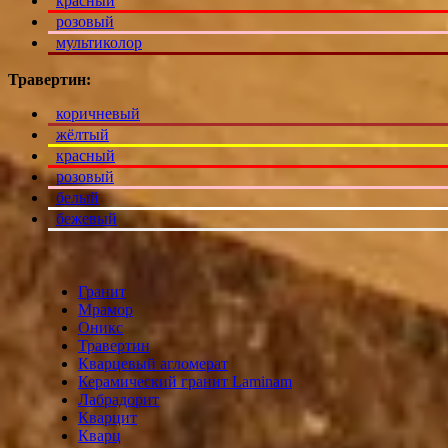
красный
розовый
мультиколор
Травертин:
коричневый
жёлтый
красный
розовый
белый
бежевый
Гранит
Мрамор
Оникс
Травертин
Кварцевый агломерат
Керамический гранит Laminam
Лабрадорит
Кварцит
Кварц