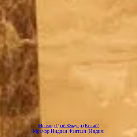
Мрамор Грэй Флауэр (Китай)
Мрамор Индиан Фэнтази (Индия)