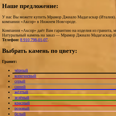
Наше предложение:
У нас Вы можете купить Мрамор Джиало Мадагаскар (Италия). 
компании «Аксор» в Нижнем Новгороде.
Компания «Аксор» даёт Вам гарантию на изделия из гранита, 
Натуральный камень на заказ — Мрамор Джиало Мадагаскар (Ит
Телефон:
8 910 798-01-07
.
Выбрать камень по цвету:
Гранит:
чёрный
коричневый
серый
синий
жёлтый
зелёный
красный
розовый
белый