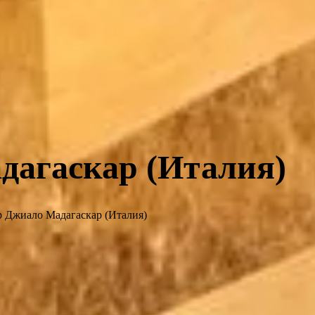
агаскар (Италия)
 Джиало Мадагаскар (Италия)