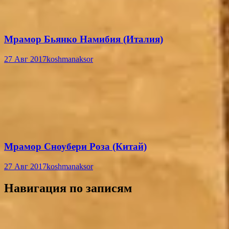
Мрамор Бьянко Намибия (Италия)
27 Авг 2017
koshmanaksor
Мрамор Сноубери Роза (Китай)
27 Авг 2017
koshmanaksor
Навигация по записям