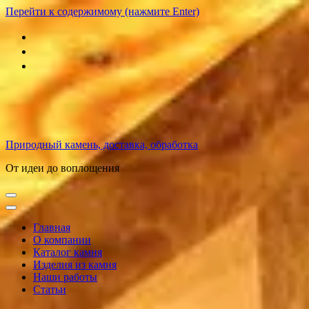
Перейти к содержимому (нажмите Enter)
Природный камень, доставка, обработка
От идеи до воплощения
Главная
О компании
Каталог камня
Изделия из камня
Наши работы
Статьи