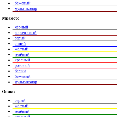
бежевый
мультиколор
Мрамор:
чёрный
коричневый
серый
синий
жёлтый
зелёный
красный
розовый
белый
бежевый
мультиколор
Оникс:
серый
жёлтый
зелёный
красный