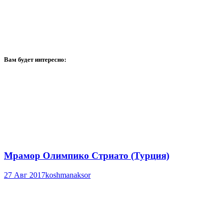
Вам будет интересно:
Мрамор Олимпико Стриато (Турция)
27 Авг 2017
koshmanaksor