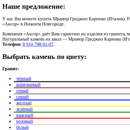
Наше предложение:
У нас Вы можете купить Мрамор Гриджио Карнико (Италия). Ра
«Аксор» в Нижнем Новгороде.
Компания «Аксор» даёт Вам гарантию на изделия из гранита, 
Натуральный камень на заказ — Мрамор Гриджио Карнико (Итал
Телефон:
8 910 798-01-07
.
Выбрать камень по цвету:
Гранит:
чёрный
коричневый
серый
синий
жёлтый
зелёный
красный
розовый
белый