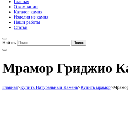
Главная
О компании
Каталог камня
Изделия из камня
Наши работы
Статьи
Найти:
Мрамор Гриджио Ка
Главная
>
Купить Натуральный Камень
>
Купить мрамор
>
Мрамор