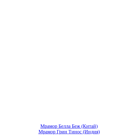
Мрамор Белла Беж (Китай)
Мрамор Грин Тинос (Индия)