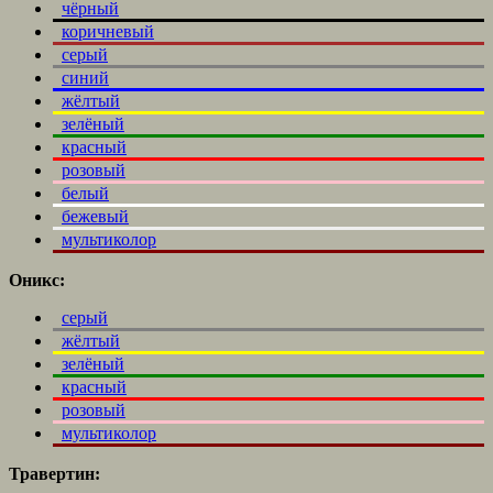
чёрный
коричневый
серый
синий
жёлтый
зелёный
красный
розовый
белый
бежевый
мультиколор
Оникс:
серый
жёлтый
зелёный
красный
розовый
мультиколор
Травертин: