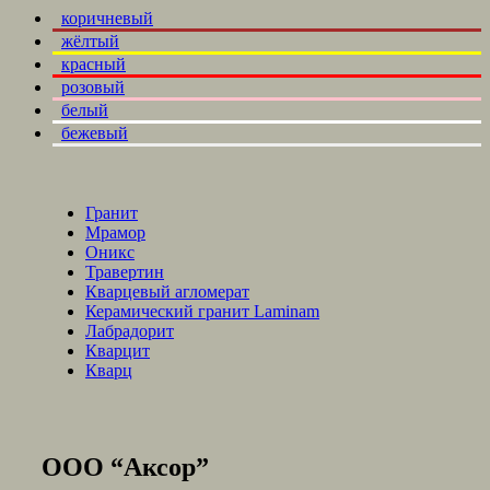
коричневый
жёлтый
красный
розовый
белый
бежевый
Гранит
Мрамор
Оникс
Травертин
Кварцевый агломерат
Керамический гранит Laminam
Лабрадорит
Кварцит
Кварц
ООО “Аксор”