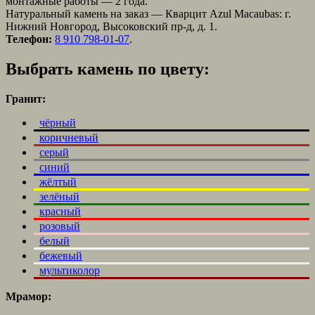
монтажные работы — 2 года.
Натуральный камень на заказ — Кварцит Azul Macaubas: г.
Нижний Новгород, Высоковский пр-д, д. 1.
Телефон:
8 910 798-01-07
.
Выбрать камень по цвету:
Гранит:
чёрный
коричневый
серый
синий
жёлтый
зелёный
красный
розовый
белый
бежевый
мультиколор
Мрамор: