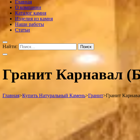
Главная
О компании
Каталог камня
Изделия из камня
Наши работы
Статьи
Найти:
Гранит Карнавал (
Главная
>
Купить Натуральный Камень
>
Гранит
>
Гранит Карнава