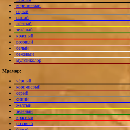
коричневый
серый
синий
жёлтый
зелёный
красный
розовый
белый
бежевый
мультиколор
Мрамор:
чёрный
коричневый
серый
синий
жёлтый
зелёный
красный
розовый
белый