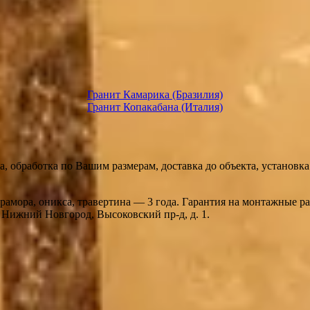
Гранит Камарика (Бразилия)
Гранит Копакабана (Италия)
а, обработка по Вашим размерам, доставка до объекта, установ
мрамора, оникса, травертина — 3 года. Гарантия на монтажные 
. Нижний Новгород, Высоковский пр-д, д. 1.