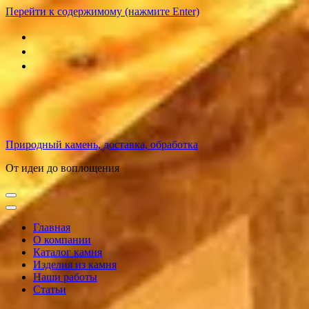
Перейти к содержимому (нажмите Enter)
Природный камень, доставка, обработка
От идеи до воплощения
Главная
О компании
Каталог камня
Изделия из камня
Наши работы
Статьи