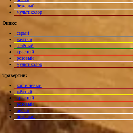
бежевый
мультиколор
Оникс:
серый
жёлтый
зелёный
красный
розовый
мультиколор
Травертин:
коричневый
жёлтый
красный
розовый
белый
бежевый