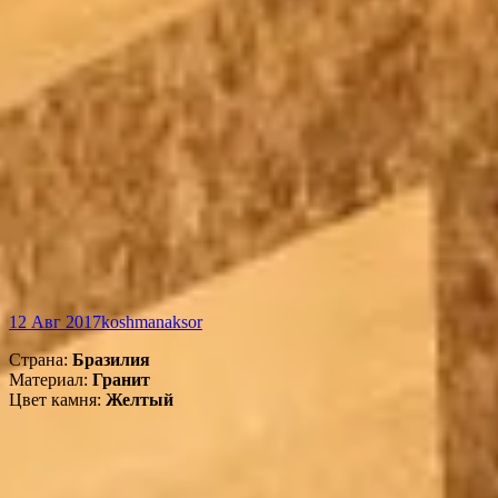
12 Авг 2017
koshmanaksor
Страна:
Бразилия
Материал:
Гранит
Цвет камня:
Желтый