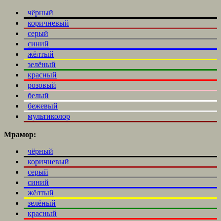
чёрный
коричневый
серый
синий
жёлтый
зелёный
красный
розовый
белый
бежевый
мультиколор
Мрамор:
чёрный
коричневый
серый
синий
жёлтый
зелёный
красный